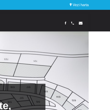
Vezi harta
te,