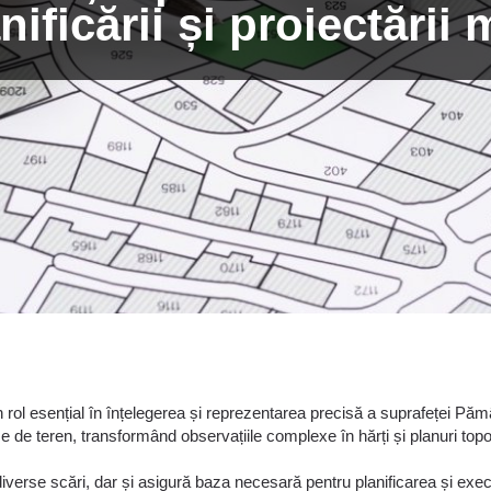
ificării și proiectării
 rol esențial în înțelegerea și reprezentarea precisă a suprafeței Păm
se de teren, transformând observațiile complexe în hărți și planuri topo
iverse scări, dar și asigură baza necesară pentru planificarea și execuț