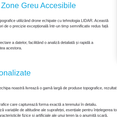
 Zone Greu Accesibile
pografice utilizând drone echipate cu tehnologia LIDAR. Această
 de o precizie excepțională într-un timp semnificativ redus față
are a datelor, facilitând o analiză detaliată și rapidă a
atea acestora.
onalizate
r, echipa noastră livrează o gamă largă de produse topografice, rezulta
afice care capturează forma exactă a terenului în detaliu.
ă variațiile de altitudine ale suprafeței, esențiale pentru înțelegerea to
racteristicile fizice și artificiale ale unui teren la o anumită scară.