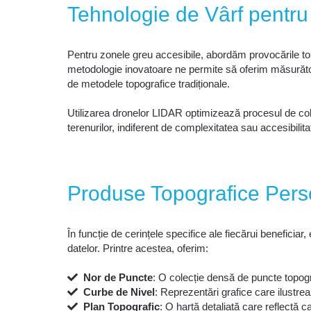
Tehnologie de Vârf pentru
Pentru zonele greu accesibile, abordăm provocările to
metodologie inovatoare ne permite să oferim măsurători
de metodele topografice tradiționale.
Utilizarea dronelor LIDAR optimizează procesul de colect
terenurilor, indiferent de complexitatea sau accesibilit
Produse Topografice Pers
În funcție de cerințele specifice ale fiecărui beneficia
datelor. Printre acestea, oferim:
Nor de Puncte
: O colecție densă de puncte topogr
Curbe de Nivel
: Reprezentări grafice care ilustreaz
Plan Topografic
: O hartă detaliată care reflectă ca