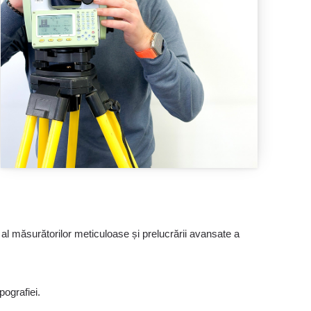
t al măsurătorilor meticuloase și prelucrării avansate a
pografiei.