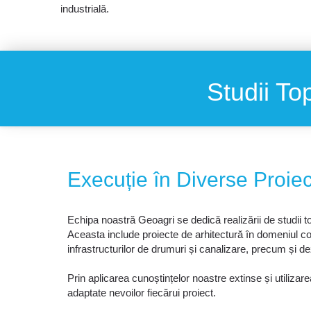
industrială.
Studii To
Execuție în Diverse Proie
Echipa noastră Geoagri se dedică realizării de studii to
Aceasta include proiecte de arhitectură în domeniul const
infrastructurilor de drumuri și canalizare, precum și de
Prin aplicarea cunoștințelor noastre extinse și utiliza
adaptate nevoilor fiecărui proiect.