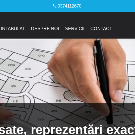
0374112670
 INTABULAT
DESPRE NOI
SERVICII
CONTACT
ate, reprezentări exac