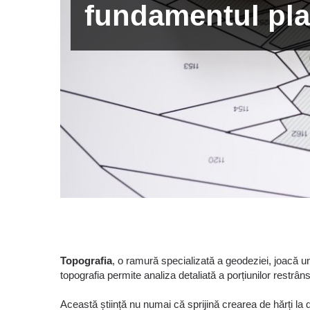
fundamentul plan
Topografia
, o ramură specializată a geodeziei, joacă un
topografia permite analiza detaliată a porțiunilor restrân
Această știință nu numai că sprijină crearea de hărți la d