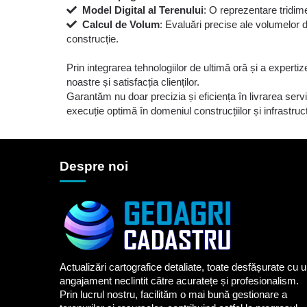
Model Digital al Terenului
: O reprezentare tridime
Calcul de Volum
: Evaluări precise ale volumelor d
construcție.
Prin integrarea tehnologiilor de ultimă oră și a experti
noastre și satisfacția clienților.
Garantăm nu doar precizia și eficiența în livrarea servici
execuție optimă în domeniul construcțiilor și infrastruct
Despre noi
Actualizări cartografice detaliate, toate desfășurate cu 
angajament neclintit către acuratețe și profesionalism.
Prin lucrul nostru, facilităm o mai bună gestionare a