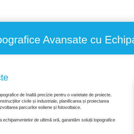
pografice Avansate cu Echi
cte
pografice de înaltă precizie pentru o varietate de proiecte.
rucțiilor civile și industriale, planificarea și proiectarea
zvoltarea parcurilor eoliene și fotovoltaice.
rea echipamentelor de ultimă oră, garantăm soluții topografice