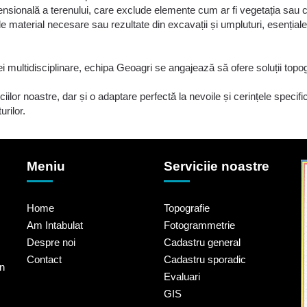
nsională a terenului, care exclude elemente cum ar fi vegetația sau cons
e material necesare sau rezultate din excavații și umpluturi, esențiale
zei multidisciplinare, echipa Geoagri se angajează să ofere soluții top
ilor noastre, dar și o adaptare perfectă la nevoile și cerințele specifice
urilor.
Meniu
Serviciie noastre
Home
Topografie
Am Intabulat
Fotogrammetrie
Despre noi
Cadastru general
Contact
Cadastru sporadic
un
Evaluari
GIS