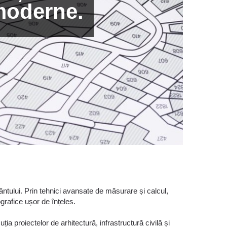
 moderne.
ântului. Prin tehnici avansate de măsurare și calcul,
grafice ușor de înțeles.
ia proiectelor de arhitectură, infrastructură civilă și